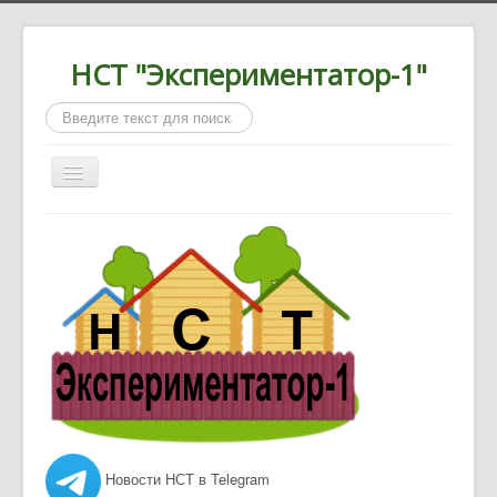
НСТ "Экспериментатор-1"
Искать...
Включить/
выключить
навигацию
Главная
О нас
Новости
Документы
Контакты
Новости НСТ в Telegram