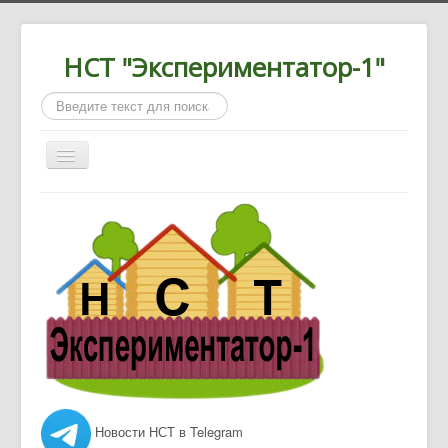
НСТ "Экспериментатор-1"
Искать...
Включить/
выключить
навигацию
Главная
О нас
Новости
Документы
Контакты
Новости НСТ в Telegram