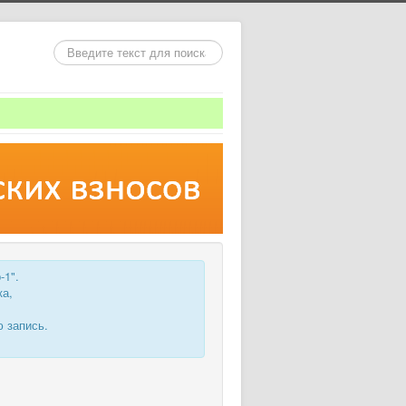
Искать...
-1".
ка,
 запись.