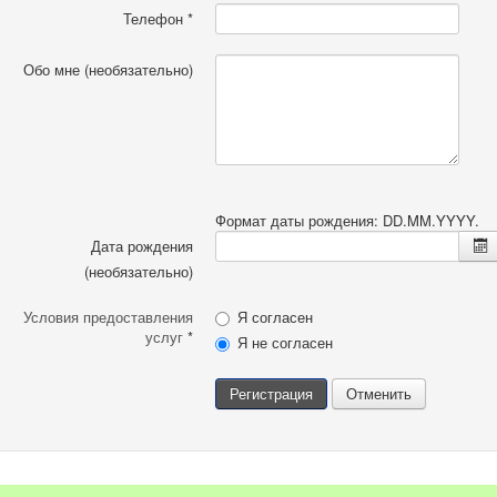
Телефон
*
Обо мне
(необязательно)
Формат даты рождения: DD.MM.YYYY.
Дата рождения
(необязательно)
Условия предоставления
Я согласен
услуг
*
Я не согласен
Регистрация
Отменить