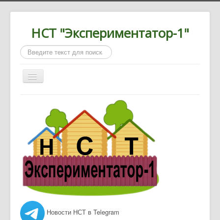
НСТ "Экспериментатор-1"
Искать...
Включить/
выключить
навигацию
Главная
О нас
Новости
Документы
Контакты
Новости НСТ в Telegram