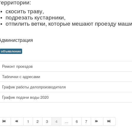
территории:
скосить траву,
подрезать кустарники,
отпилить ветки, которые мешают проезду машин
Администрация
объявление
Ремонт проездов
Таблички с адресами
График работы делопроизводителя
График подачи воды 2020
1
2
3
4
...
6
7